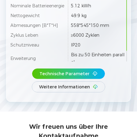
Nominale Batterieenergie
5.12 kWh
Nettogewicht
49.9 kg
Abmessungen [B*T*H]
558*545*150 mm
Zyklus Leben
≥6000 Zyklen
Schutzniveau
IP20
Bis zu 50 Einheiten parall
Erweiterung
el
Technische Parameter
Weitere Informationen
Wir freuen uns über Ihre
Kontaktaufnahme