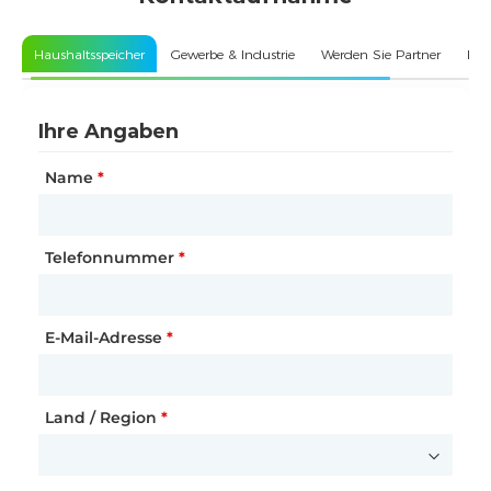
Haushaltsspeicher
Gewerbe & Industrie
Werden Sie Partner
Kun
Ihre Angaben
Ihre Unternehmensdaten
Ihre Unternehmensdaten
Name
Name des Unternehmens
Art der Partnerschaft
*
*
*
Telefonnummer
Kundentyp
Name des Unternehmens
*
*
*
E-Mail-Adresse
Straße und Hausnummer
Website
*
*
Land / Region
Postleitzahl
Land / Region
*
*
*