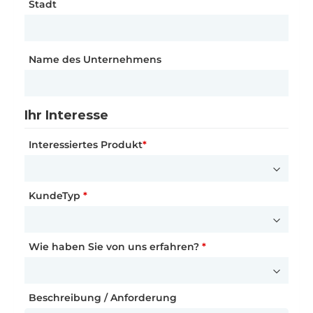
Stadt
Stadt
Stadt
*
Land / Region
*
Name des Unternehmens
Ihre Kontaktdaten
Name
*
Ihre Kontaktdaten
Ihr Interesse
Anrede
*
Interessiertes Produkt
E-Mail-Adresse
*
*
Vorname
*
KundeTyp
Telefonnummer
*
*
Nachname
*
Wie haben Sie von uns erfahren?
*
Ihre Partnerschaftsanfrage
Wie sind Sie auf Dyness aufmerksam geworden?
Funktion
Beschreibung / Anforderung
*