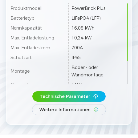
Produktmodell
PowerBrick Plus
Batterietyp
LiFePO4 (LFP)
Nennkapazität
16,08 kWh
Max. Entladeleistung
10,24 kW
Max. Entladestrom
200A
Schutzart
IP65
Boden- oder
Montage
Wandmontage
Gewicht
117 kg
Abmessungen (B×T×H)
435×235×850 mm
Technische Parameter
Kommunikation
CAN / RS485
Weitere Informationen