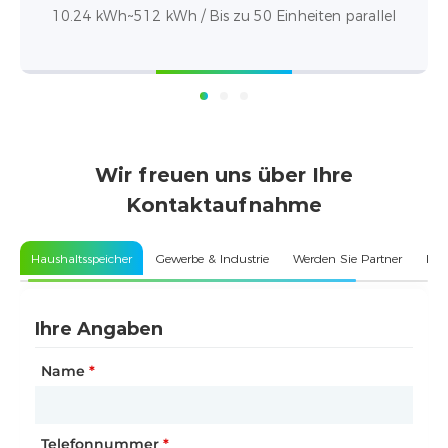
allel
14.336 kWh / Schutzart IP65
Wir freuen uns über Ihre
Kontaktaufnahme
Haushaltsspeicher
Gewerbe & Industrie
Werden Sie Partner
Kun
Ihre Angaben
Ihre Unternehmensdaten
Ihre Unternehmensdaten
Name
Name des Unternehmens
Art der Partnerschaft
*
*
*
Telefonnummer
Kundentyp
Name des Unternehmens
*
*
*