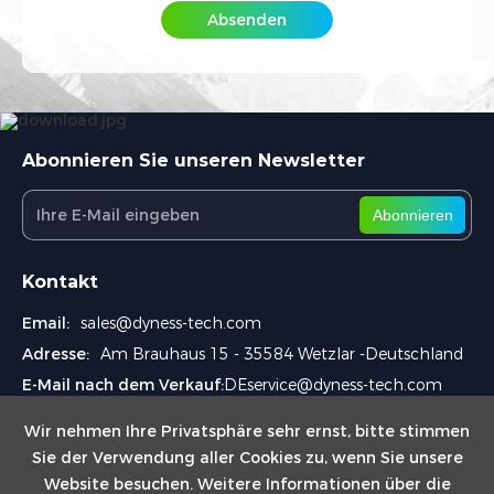
Interessiertes Produkt
*
Absenden
Ich stimme den
Datenschutzbestimmungen
zu
und akzeptiere diese Bedingungen
Beschreibung / Anforderung
*
Absenden
Abonnieren Sie unseren Newsletter
Abonnieren
Wie erreichen wir Sie am besten?
*
Kontakt
Email:
sales@dyness-tech.com
Wie sind Sie auf Dyness aufmerksam geworden?
*
Adresse:
Am Brauhaus 15 - 35584 Wetzlar -Deutschland
E-Mail nach dem Verkauf:
DEservice@dyness-tech.com
Verifizierungscode eingeben
*
Wir nehmen Ihre Privatsphäre sehr ernst, bitte stimmen
Sie der Verwendung aller Cookies zu, wenn Sie unsere
Website besuchen. Weitere Informationen über die