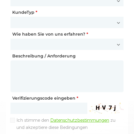
Vorname
*
KundeTyp
Telefonnummer
*
*
Nachname
*
Wie haben Sie von uns erfahren?
*
Ihre Partnerschaftsanfrage
Wie sind Sie auf Dyness aufmerksam geworden?
Funktion
Beschreibung / Anforderung
*
E-Mail-Adresse
*
Beschreibung / Anforderung
Telefonnummer
*
Verifizierungscode eingeben
*
Verifizierungscode eingeben
*
Ich stimme den
Datenschutzbestimmungen
zu
Ihre Anfrage
und akzeptiere diese Bedingungen