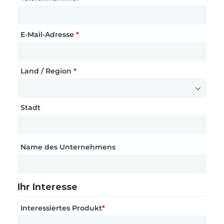
E-Mail-Adresse
Straße und Hausnummer
Website
*
*
Land / Region
Postleitzahl
Land / Region
*
*
*
Stadt
Stadt
Stadt
*
Land / Region
*
Name des Unternehmens
Ihre Kontaktdaten
Name
*
Ihre Kontaktdaten
Ihr Interesse
Anrede
*
Interessiertes Produkt
E-Mail-Adresse
*
*