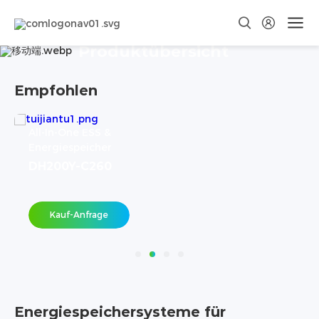
Produktübersicht
Empfohlen
All-In-One ESS &
Energiespeicher
STACK100
Kauf-Anfrage
Energiespeichersysteme für