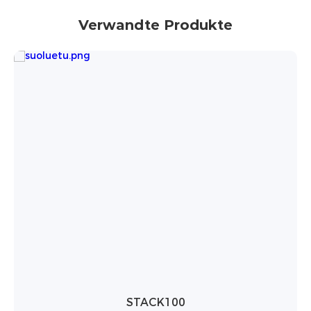
Erweiterung
Bis zu 12 Cluster parallel
Verwandte Produkte
Integrierter Aerosol-
Sicherheitsausstattung
Feuerlöscher
Kommunikation
CAN / RS485
Zyklenlebensdauer
≥8000 Zyklen
Schutzart
IP20
STACK100 Pro