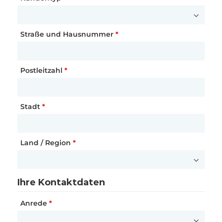
E-Mail-Adresse
Straße und Hausnummer
Website
*
*
Land / Region
Postleitzahl
Land / Region
*
*
*
Stadt
Stadt
Stadt
*
Land / Region
*
Name des Unternehmens
Ihre Kontaktdaten
Name
*
Ihre Kontaktdaten
Ihr Interesse
Anrede
*
Interessiertes Produkt
E-Mail-Adresse
*
*