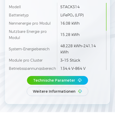
Modell
STACK314
Batterietyp
LiFePO₄ (LFP)
Nennenergie pro Modul
16,08 kWh
Nutzbare Energie pro
15,28 kWh
Modul
48,228 kWh–241,14
System-Energiebereich
kWh
Module pro Cluster
3–15 Stück
Betriebsspannungsbereich
134,4 V–864 V
Max. Dauer-Lade- und
200 A
Technische Parameter
Entladestrom
Entladetiefe
95%
Weitere Informationen
Betriebstemperaturbereich
-20°C–55°C
Installation
Kabelfreies Stapeldesign