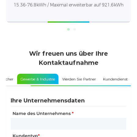
15.36-76.8kWh / 15 kWh – 921 kWh Kapazität
Wir freuen uns über Ihre
Kontaktaufnahme
speicher
Gewerbe & Industrie
Werden Sie Partner
Kundendienst
Ihre Angaben
Ihre Unternehmensdaten
Ihre Unternehmensdaten
Name
Name des Unternehmens
Art der Partnerschaft
*
*
*
Telefonnummer
Kundentyp
Name des Unternehmens
*
*
*