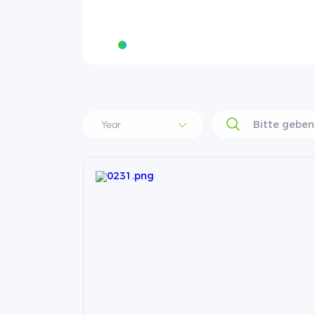
triellen
 Welt
ie die