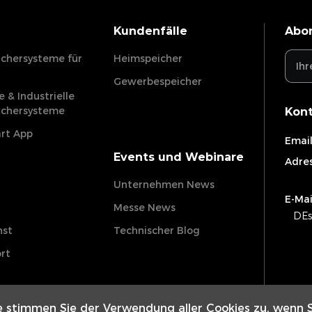
Kundenfälle
Abon
ichersysteme für
Heimspeicher
Gewerbespeicher
 & Industrielle
ichersysteme
Kon
rt App
Email
Events und Webinare
Adres
Unternehmen News
E-Mai
Messe News
DEs
nst
Technischer Blog
rt
te stimmen Sie der Verwendung aller Cookies zu, wenn 