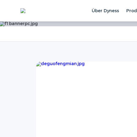
Über Dyness
Prod
Home
Neuigkeiten
News
Messeauf
s
2026
n
ößte und
iziell
e“