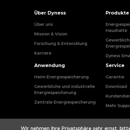
Über Dyness
Produkte
Über uns
Energiespe
Haushalte
Mission & Vision
Gewerbliche
Forschung & Entwicklung
Energiespe
Karriere
Dyness Sma
Anwendung
Service
Heim-Energiespeicherung
Garantie
Gewerbliche und industrielle
Download
Energiespeicherung
Kundendie
Zentrale Energiespeicherung
Mehr Suppo
Wir nehmen Ihre Privatsphäre sehr ernst, bit