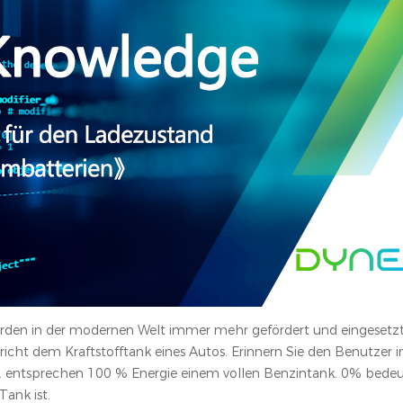
rden in der modernen Welt immer mehr gefördert und eingesetzt
richt dem Kraftstofftank eines Autos. Erinnern Sie den Benutzer 
. B. entsprechen 100 % Energie einem vollen Benzintank. 0% bedeut
Tank ist.