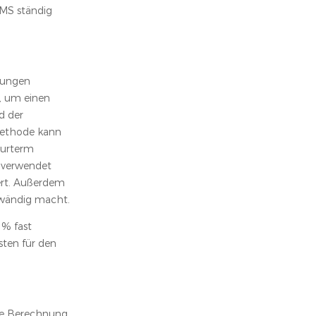
BMS ständig
ngungen
, um einen
d der
 Methode kann
turterm
 verwendet
ert. Außerdem
fwändig macht.
 % fast
sten für den
die Berechnung