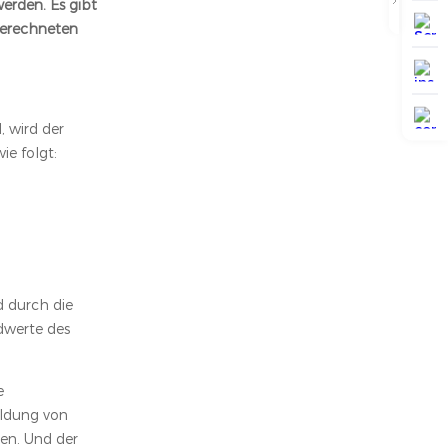
erden. Es gibt
berechneten
 wird der
e folgt:
d durch die
dwerte des
e
ildung von
en. Und der