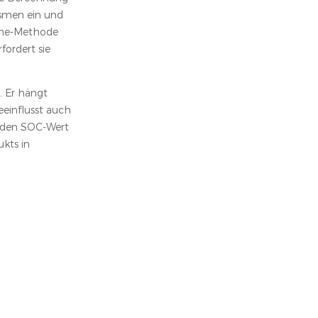
ismen ein und
line-Methode
ordert sie
. Er hängt
einflusst auch
, den SOC-Wert
kts in