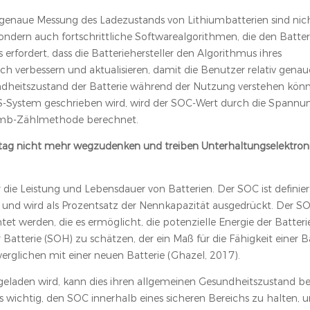
tiv genaue Messung des Ladezustands von Lithiumbatterien sind nic
ndern auch fortschrittliche Softwarealgorithmen, die den Batteri
s erfordert, dass die Batteriehersteller den Algorithmus ihres
 verbessern und aktualisieren, damit die Benutzer relativ genau
ndheitszustand der Batterie während der Nutzung verstehen kön
-System geschrieben wird, wird der SOC-Wert durch die Spann
omb-Zählmethode berechnet.
lltag nicht mehr wegzudenken und treiben Unterhaltungselektro
r die Leistung und Lebensdauer von Batterien. Der SOC ist definiert
 und wird als Prozentsatz der Nennkapazität ausgedrückt. Der 
t werden, die es ermöglicht, die potenzielle Energie der Batteri
atterie (SOH) zu schätzen, der ein Maß für die Fähigkeit einer Bat
 verglichen mit einer neuen Batterie (Ghazel, 2017).
 geladen wird, kann dies ihren allgemeinen Gesundheitszustand b
s wichtig, den SOC innerhalb eines sicheren Bereichs zu halten, 