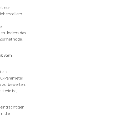
ht nur
eherstellern
e
nen. Indem das
ungsmethode,
nik vom
 als
SOC-Parameter
e zu bewerten.
terie ist,
eeinträchtigen
um die