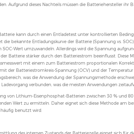
en. Aufgrund dieses Nachteils müssen die Batteriehersteller ihr 
Batterie kann durch einen Entladetest unter kontrollierten Bedi
 die bekannte Entladungskurve der Batterie (Spannung vs. SOC)
n SOC-Wert umzuwandeln. Allerdings wird die Spannung aufgrun
er Batterie stärker durch den Batteriestrom beeinflusst. Diese
messwert mit einem zum Batteriestrom proportionalen Korrek
 mit der Batteriestromkreis-Spannung (OCV) und der Temperatur
nnungsbereich, was die Anwendung der Spannungsmethode erschw
hen Ladevorgang verbunden, was die meisten Anwendungen zeitau
nung von Lithium-Eisenphosphat-Batterien zwischen 30 % und 80
chenden Wert zu ermitteln. Daher eignet sich diese Methode am be
t häufig benutzt wird.
ittlung des internen Zustands der Batteriezelle eignet sich für 