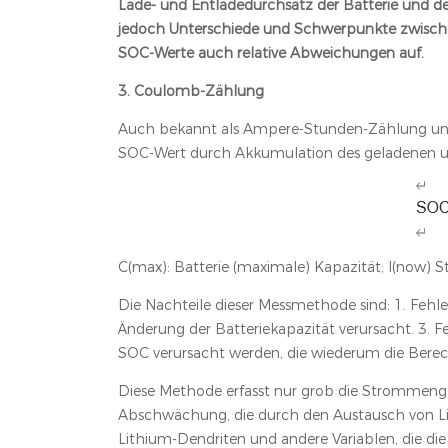
Lade- und Entladedurchsatz der Batterie und der
jedoch Unterschiede und Schwerpunkte zwische
SOC-Werte auch relative Abweichungen auf.
3. Coulomb-Zählung
Auch bekannt als Ampere-Stunden-Zählung und S
SOC-Wert durch Akkumulation des geladenen un
C(max): Batterie (maximale) Kapazität; I(now) Str
Die Nachteile dieser Messmethode sind: 1. Fehl
Änderung der Batteriekapazität verursacht. 3. 
SOC verursacht werden, die wiederum die Bere
Diese Methode erfasst nur grob die Strommenge, 
Abschwächung, die durch den Austausch von Lith
Lithium-Dendriten und andere Variablen, die di