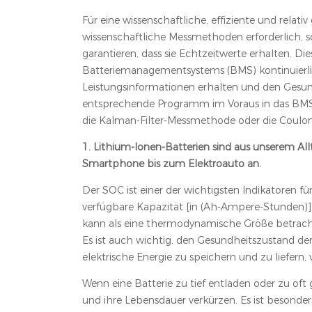
Für eine wissenschaftliche, effiziente und rela
wissenschaftliche Messmethoden erforderlich, so
garantieren, dass sie Echtzeitwerte erhalten. Die
Batteriemanagementsystems (BMS) kontinuierlich
Leistungsinformationen erhalten und den Gesu
entsprechende Programm im Voraus in das BMS
die Kalman-Filter-Messmethode oder die Coul
1. Lithium-Ionen-Batterien sind aus unserem A
Smartphone bis zum Elektroauto an.
Der SOC ist einer der wichtigsten Indikatoren fü
verfügbare Kapazität [in (Ah-Ampere-Stunden)]
kann als eine thermodynamische Größe betrachte
Es ist auch wichtig, den Gesundheitszustand der B
elektrische Energie zu speichern und zu liefern,
Wenn eine Batterie zu tief entladen oder zu oft
und ihre Lebensdauer verkürzen. Es ist besonder