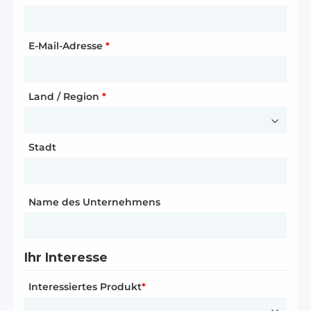
E-Mail-Adresse
Straße und Hausnummer
Website
*
*
Land / Region
Postleitzahl
Land / Region
*
*
*
Stadt
Stadt
Stadt
*
Land / Region
*
Name des Unternehmens
Ihre Kontaktdaten
Name
*
Ihre Kontaktdaten
Ihr Interesse
Anrede
*
Interessiertes Produkt
E-Mail-Adresse
*
*