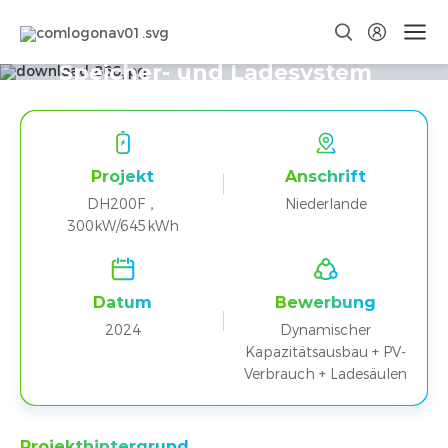
Niederlande DH200F 300kW
Integriertes Photovoltaik-
Speicher- und Ladesystem
Gesamtenergieprojekt
(Wasserstoffstation)
Projekt
Anschrift
DH200F，
Niederlande
300kW/645kWh
Datum
Bewerbung
2024
Dynamischer
Kapazitätsausbau + PV-
Verbrauch + Ladesäulen
Projekthintergrund