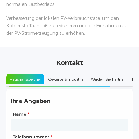
normalen Lastbetriebs;
Verbesserung der lokalen PV-Verbrauchsrate, um den
Kohlenstoffausstoß zu reduzieren und die Einnahmen aus
der PV-Stromerzeugung zu erhöhen.
Kontakt
Haushaltsspeicher
Gewerbe & Industrie
Werden Sie Partner
Kun
Ihre Angaben
Ihre Unternehmensdaten
Ihre Unternehmensdaten
Name
Name des Unternehmens
Art der Partnerschaft
*
*
*
Telefonnummer
Kundentyp
Name des Unternehmens
*
*
*