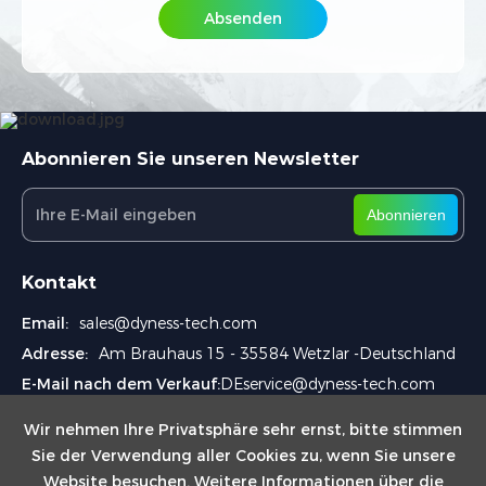
Interessiertes Produkt
*
Absenden
Ich stimme den
Datenschutzbestimmungen
zu
und akzeptiere diese Bedingungen
Beschreibung / Anforderung
*
Absenden
Abonnieren Sie unseren Newsletter
Abonnieren
Wie erreichen wir Sie am besten?
*
Kontakt
Wie sind Sie auf Dyness aufmerksam geworden?
Email:
sales@dyness-tech.com
*
Adresse:
Am Brauhaus 15 - 35584 Wetzlar -Deutschland
E-Mail nach dem Verkauf:
DEservice@dyness-tech.com
Verifizierungscode eingeben
*
Wir nehmen Ihre Privatsphäre sehr ernst, bitte stimmen
Sie der Verwendung aller Cookies zu, wenn Sie unsere
Website besuchen. Weitere Informationen über die