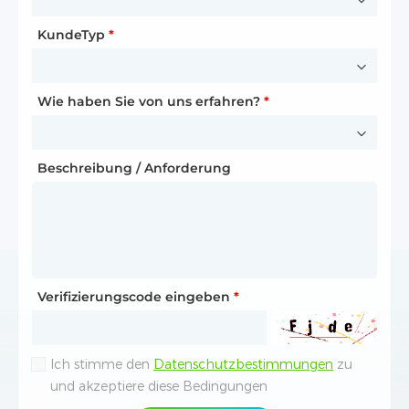
Vorname
*
KundeTyp
Telefonnummer
*
*
Nachname
*
Wie haben Sie von uns erfahren?
*
Ihre Partnerschaftsanfrage
Wie sind Sie auf Dyness aufmerksam geworden?
Funktion
Beschreibung / Anforderung
*
E-Mail-Adresse
*
Beschreibung / Anforderung
Telefonnummer
*
Verifizierungscode eingeben
*
Verifizierungscode eingeben
*
Ich stimme den
Datenschutzbestimmungen
zu
Ihre Anfrage
und akzeptiere diese Bedingungen