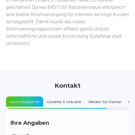
Im konkreten Einsatz in Südafrika haben 20 parallel
geschaltete Dyness BX51100-Batteriemodule erfolgreich
eine stabile Stromversorgung für mehrere wichtige Kunden
sichergestellt. Damit wurde das lokale
Stromversorgungsproblem effektiv gelöst und die
wirtschaftliche und soziale Entwicklung Südafrikas stark
unterstützt.
Kontakt
Haushaltsspeicher
Gewerbe & Industrie
Werden Sie Partner
Kun
Ihre Angaben
Ihre Unternehmensdaten
Ihre Unternehmensdaten