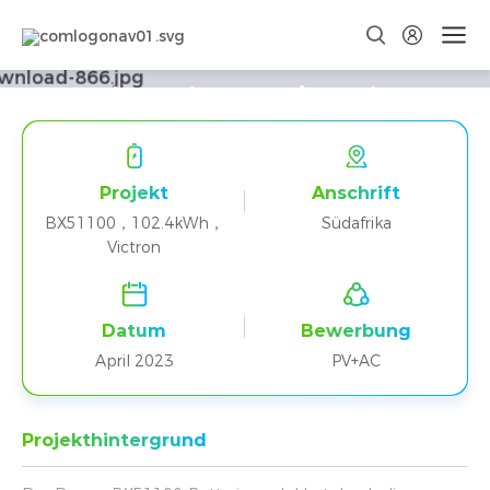
Zwanzig parallele
BX51100+Victron-
Heimspeicherprojekte in
Südafrika
Projekt
Anschrift
BX51100，102.4kWh，
Südafrika
Victron
Datum
Bewerbung
April 2023
PV+AC
Projekthintergrund