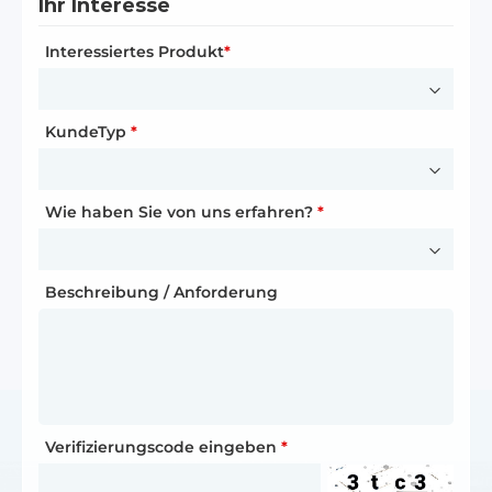
Ihr Interesse
Anrede
*
Interessiertes Produkt
E-Mail-Adresse
*
*
Vorname
*
KundeTyp
Telefonnummer
*
*
Nachname
*
Wie haben Sie von uns erfahren?
*
Ihre Partnerschaftsanfrage
Wie sind Sie auf Dyness aufmerksam geworden?
Funktion
Beschreibung / Anforderung
*
E-Mail-Adresse
*
Beschreibung / Anforderung
Telefonnummer
*
Verifizierungscode eingeben
*