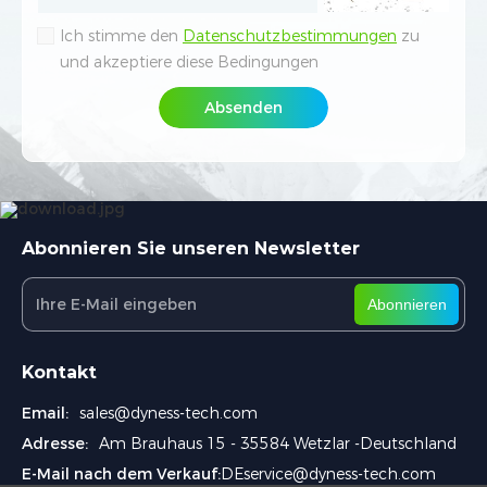
Verifizierungscode eingeben
*
Ich stimme den
Datenschutzbestimmungen
zu
Ihre Anfrage
und akzeptiere diese Bedingungen
Interessiertes Produkt
*
Absenden
Ich stimme den
Datenschutzbestimmungen
zu
und akzeptiere diese Bedingungen
Beschreibung / Anforderung
*
Absenden
Abonnieren Sie unseren Newsletter
Abonnieren
Wie erreichen wir Sie am besten?
*
Kontakt
Wie sind Sie auf Dyness aufmerksam geworden?
Email:
sales@dyness-tech.com
*
Adresse:
Am Brauhaus 15 - 35584 Wetzlar -Deutschland
E-Mail nach dem Verkauf:
DEservice@dyness-tech.com