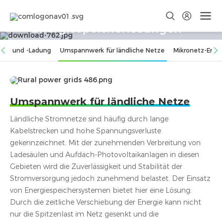
Gewerbliche & industrielle
Energiespeicherlösungen
Modularer Systemaufbau sowie ﬂexible Anpassung an
ung und -Ladung
Umspannwerk für ländliche Netze
Mikronetz-Ener
unterschiedliche Szenarien
Umspannwerk für ländliche Netze
Ländliche Stromnetze sind häuﬁg durch lange
Kabelstrecken und hohe Spannungsverluste
gekennzeichnet. Mit der zunehmenden Verbreitung von
Ladesäulen und Aufdach-Photovoltaikanlagen in diesen
Gebieten wird die Zuverlässigkeit und Stabilität der
Stromversorgung jedoch zunehmend belastet. Der Einsatz
von Energiespeichersystemen bietet hier eine Lösung:
Durch die zeitliche Verschiebung der Energie kann nicht
nur die Spitzenlast im Netz gesenkt und die